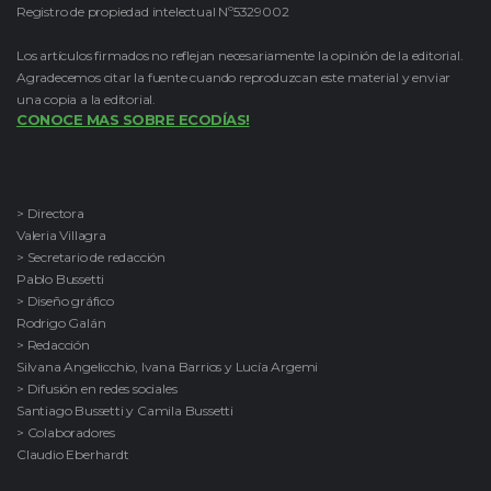
Registro de propiedad intelectual Nº5329002
Los artículos firmados no reflejan necesariamente la opinión de la editorial.
Agradecemos citar la fuente cuando reproduzcan este material y enviar
una copia a la editorial.
CONOCE MAS SOBRE ECODÍAS!
> Directora
Valeria Villagra
> Secretario de redacción
Pablo Bussetti
> Diseño gráfico
Rodrigo Galán
> Redacción
Silvana Angelicchio, Ivana Barrios y Lucía Argemi
> Difusión en redes sociales
Santiago Bussetti y Camila Bussetti
> Colaboradores
Claudio Eberhardt