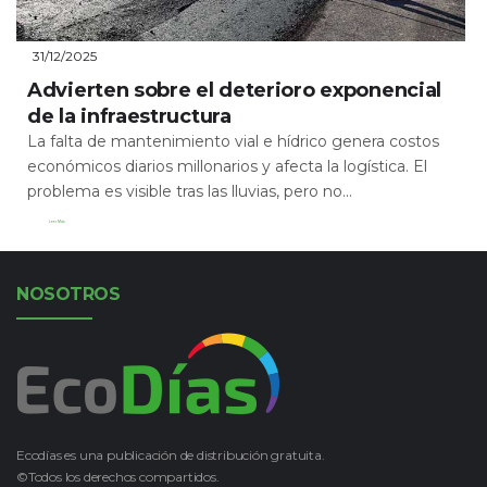
31/12/2025
Advierten sobre el deterioro exponencial
de la infraestructura
La falta de mantenimiento vial e hídrico genera costos
económicos diarios millonarios y afecta la logística. El
problema es visible tras las lluvias, pero no...
Leer Más
NOSOTROS
Ecodías es una publicación de distribución gratuita.
©Todos los derechos compartidos.