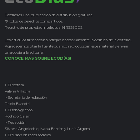
Ecodías es una publicación de distribución gratuita.
©Todos los derechos compartidos.
Registro de propiedad intelectual Nº5329002
Los artículos firmados no reflejan necesariamente la opinión de la editorial.
Agradecemos citar la fuente cuando reproduzcan este material y enviar
una copia a la editorial.
CONOCE MAS SOBRE ECODÍAS!
> Directora
Valeria Villagra
> Secretario de redacción
Pablo Bussetti
> Diseño gráfico
Rodrigo Galán
> Redacción
Silvana Angelicchio, Ivana Barrios y Lucía Argemi
> Difusión en redes sociales