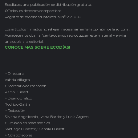
Ecodías es una publicación de distribución gratuita.
©Todos los derechos compartidos.
Registro de propiedad intelectual Nº5329002
Los artículos firmados no reflejan necesariamente la opinión de la editorial.
Agradecemos citar la fuente cuando reproduzcan este material y enviar
una copia a la editorial.
CONOCE MAS SOBRE ECODÍAS!
> Directora
Valeria Villagra
> Secretario de redacción
Pablo Bussetti
> Diseño gráfico
Rodrigo Galán
> Redacción
Silvana Angelicchio, Ivana Barrios y Lucía Argemi
> Difusión en redes sociales
Santiago Bussetti y Camila Bussetti
> Colaboradores