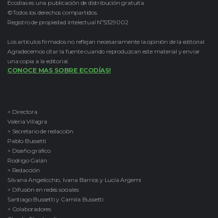
Ecodías es una publicación de distribución gratuita.
©Todos los derechos compartidos.
Registro de propiedad intelectual Nº5329002
Los artículos firmados no reflejan necesariamente la opinión de la editorial.
Agradecemos citar la fuente cuando reproduzcan este material y enviar
una copia a la editorial.
CONOCE MAS SOBRE ECODÍAS!
> Directora
Valeria Villagra
> Secretario de redacción
Pablo Bussetti
> Diseño gráfico
Rodrigo Galán
> Redacción
Silvana Angelicchio, Ivana Barrios y Lucía Argemi
> Difusión en redes sociales
Santiago Bussetti y Camila Bussetti
> Colaboradores