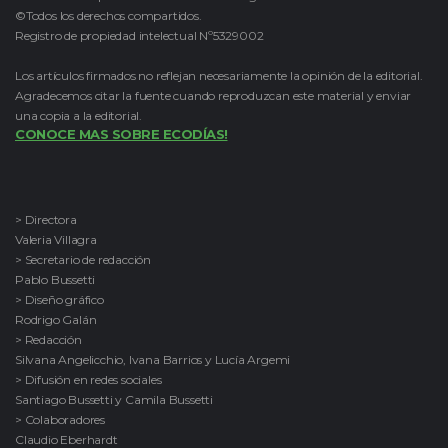
©Todos los derechos compartidos.
Registro de propiedad intelectual Nº5329002
Los artículos firmados no reflejan necesariamente la opinión de la editorial.
Agradecemos citar la fuente cuando reproduzcan este material y enviar
una copia a la editorial.
CONOCE MAS SOBRE ECODÍAS!
> Directora
Valeria Villagra
> Secretario de redacción
Pablo Bussetti
> Diseño gráfico
Rodrigo Galán
> Redacción
Silvana Angelicchio, Ivana Barrios y Lucía Argemi
> Difusión en redes sociales
Santiago Bussetti y Camila Bussetti
> Colaboradores
Claudio Eberhardt