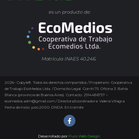
es un producto de:
Matrícula INAES 40.246.
2026
–
Copyleft.
Todos los derechos compartidos / Propietario: Cooperativa
de Trabajo EcoMedios Ltda. / Domicilio Legal: Gorriti 75. Oficina 3. Bahía
Blanca (provincia de Buenos Aires). Contacto. 2914486737 –
ecomedios.adm@gmail.com / Directora/coordinadora: Valeria Villagra.
Fecha de inicio: julio 2000. DNDA: En trámite
Desarrollado por
Puro Web Design.