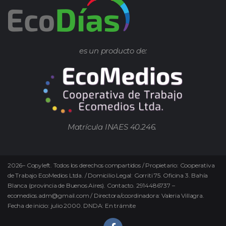
es un producto de:
Matrícula INAES 40.246.
2026
–
Copyleft.
Todos los derechos compartidos / Propietario: Cooperativa
de Trabajo EcoMedios Ltda. / Domicilio Legal: Gorriti 75. Oficina 3. Bahía
Blanca (provincia de Buenos Aires). Contacto. 2914486737 –
ecomedios.adm@gmail.com / Directora/coordinadora: Valeria Villagra.
Fecha de inicio: julio 2000. DNDA: En trámite