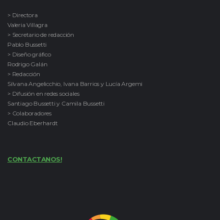
> Directora
Valeria Villagra
> Secretario de redacción
Pablo Bussetti
> Diseño gráfico
Rodrigo Galán
> Redacción
Silvana Angelicchio, Ivana Barrios y Lucía Argemi
> Difusión en redes sociales
Santiago Bussetti y Camila Bussetti
> Colaboradores
Claudio Eberhardt
CONTACTANOS!