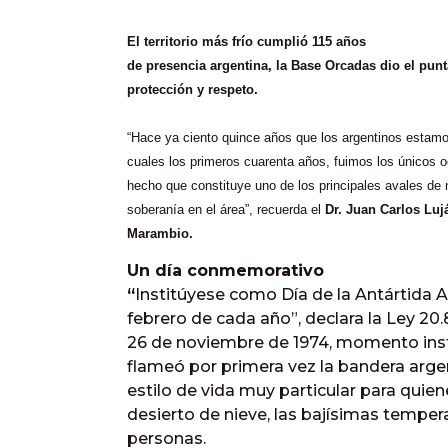
El territorio más frío cumplió 115 años
de presencia argentina, la Base Orcadas dio el pun
protección y respeto.
“Hace ya ciento quince años que los argentinos estamos
cuales los primeros cuarenta años, fuimos los únicos
hecho que constituye uno de los principales avales de n
soberanía en el área”, recuerda el
Dr. Juan Carlos Luj
Marambio.
Un día conmemorativo
“
Institúyese como Día de la Antártida A
febrero de cada año”, declara la Ley 20.8
26 de noviembre de 1974, momento inst
flameó por primera vez la bandera argen
estilo de vida muy particular para quiene
desierto de nieve, las bajísimas tempe
personas.