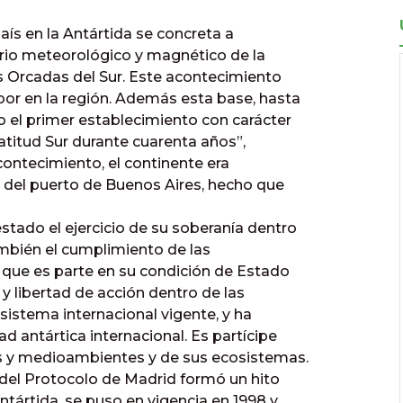
ís en la Antártida se concreta a
torio meteorológico y magnético de la
las Orcadas del Sur. Este acontecimiento
abor en la región. Además esta base, hasta
o el primer establecimiento con carácter
latitud Sur durante cuarenta años”,
contecimiento, el continente era
n del puerto de Buenos Aires, hecho que
stado el ejercicio de su soberanía dentro
ambién el cumplimiento de las
l que es parte en su condición de Estado
 libertad de acción dentro de las
sistema internacional vigente, y ha
d antártica internacional. Es partícipe
os y medioambientes y de sus ecosistemas.
 del Protocolo de Madrid formó un hito
ntártida, se puso en vigencia en 1998 y