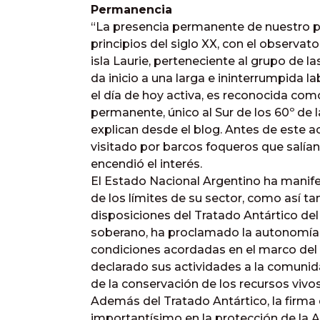
Permanencia
“La presencia permanente de nuestro pa
principios del siglo XX, con el observa
isla Laurie, perteneciente al grupo de 
da inicio a una larga e ininterrumpida l
el día de hoy activa, es reconocida com
permanente, único al Sur de los 60º de 
explican desde el blog. Antes de este a
visitado por barcos foqueros que salía
encendió el interés.
El Estado Nacional Argentino ha manife
de los límites de su sector, como así t
disposiciones del Tratado Antártico de
soberano, ha proclamado la autonomía y
condiciones acordadas en el marco del 
declarado sus actividades a la comunida
de la conservación de los recursos viv
Además del Tratado Antártico, la firma
importantísimo en la protección de la A