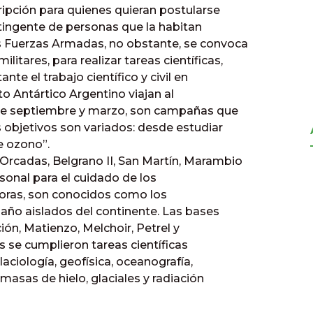
cripción para quienes quieran postularse
ontingente de personas que la habitan
s Fuerzas Armadas, no obstante, se convoca
litares, para realizar tareas científicas,
te el trabajo científico y civil en
to Antártico Argentino viajan al
tre septiembre y marzo, son campañas que
s objetivos son variados: desde estudiar
e ozono”.
Orcadas, Belgrano II, San Martín, Marambio
rsonal para el cuidado de los
oras, son conocidos como los
año aislados del continente. Las bases
ón, Matienzo, Melchoir, Petrel y
 se cumplieron tareas científicas
laciología, geofísica, oceanografía,
asas de hielo, glaciales y radiación