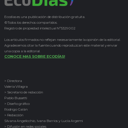
Ecodías es una publicación de distribución gratuita.
©Todos los derechos compartidos.
Registro de propiedad intelectual Nº5329002
Los artículos firmados no reflejan necesariamente la opinión de la editorial.
Agradecemos citar la fuente cuando reproduzcan este material y enviar
una copia a la editorial.
CONOCE MAS SOBRE ECODÍAS!
> Directora
Valeria Villagra
> Secretario de redacción
Pablo Bussetti
> Diseño gráfico
Rodrigo Galán
> Redacción
Silvana Angelicchio, Ivana Barrios y Lucía Argemi
> Difusión en redes sociales