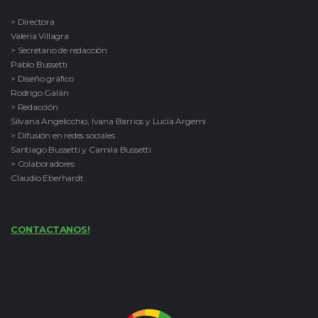
> Directora
Valeria Villagra
> Secretario de redacción
Pablo Bussetti
> Diseño gráfico
Rodrigo Galán
> Redacción
Silvana Angelicchio, Ivana Barrios y Lucía Argemi
> Difusión en redes sociales
Santiago Bussetti y Camila Bussetti
> Colaboradores
Claudio Eberhardt
CONTACTANOS!