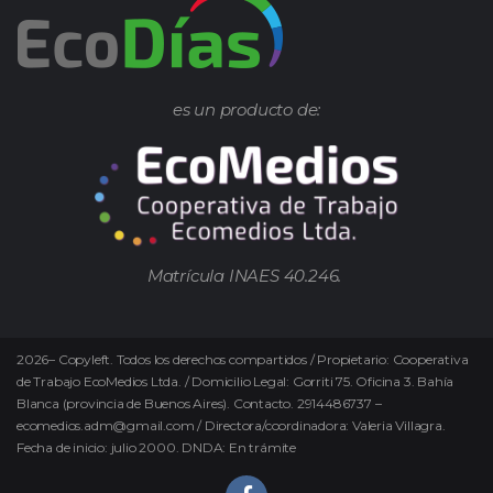
es un producto de:
Matrícula INAES 40.246.
2026
–
Copyleft.
Todos los derechos compartidos / Propietario: Cooperativa
de Trabajo EcoMedios Ltda. / Domicilio Legal: Gorriti 75. Oficina 3. Bahía
Blanca (provincia de Buenos Aires). Contacto. 2914486737 –
ecomedios.adm@gmail.com / Directora/coordinadora: Valeria Villagra.
Fecha de inicio: julio 2000. DNDA: En trámite