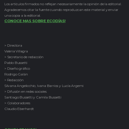
Los artículos firmados no reflejan necesariamente la opinión de la editorial.
Agradecemos citar la fuente cuando reproduzcan este material y enviar
una copia a la editorial.
CONOCE MAS SOBRE ECODÍAS!
> Directora
Valeria Villagra
> Secretario de redacción
Pablo Bussetti
> Diseño gráfico
Rodrigo Galán
> Redacción
Silvana Angelicchio, Ivana Barrios y Lucía Argemi
> Difusión en redes sociales
Santiago Bussetti y Camila Bussetti
> Colaboradores
Claudio Eberhardt