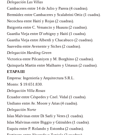
Delegación Las Villas
Cambaceres entre 14 de Julio y Parera (4 cuadras).
Bermúdez entre Cambaceres y Scalabrini Ortiz (1 cuadra).
Necochea entre Haití y Rojas (2 cuadras).
Baigorria entre C. Venancio y Huaura (2 cuadras).
Guardia Vieja entre D´orbigny y Haití (1 cuadra).
Guardia Vieja entre Alberdi y Chacabuco (2 cuadras).
Saavedra entre Avenente y Siches (2 cuadras).
Delegación Harding Green
Victorica entre Pilcaniyen y M. Borghino (2 cuadras).
Quinquela Martin entre Malharro y Urtasun (2 cuadras).
ETAPA III
Empresa: Ingeniería y Arquitectura S.R.L.
Monto: $ 19.651.830.
Delegación Villa Rosas
Ecuador entre Céspedes y Cnel. Vidal (1 cuadra).
Undiano entre Av. Moore y Arias (4 cuadra).
Delegación Norte
Islas Malvinas entre Di Sarli y Veres (1 cuadra).
Islas Malvinas entre Biggio y Güiraldes (1 cuadra).
Esquiu entre P. Rolando y Estomba (2 cuadras).
Fortinero entre Alvarado y Zapiola (2 cuadras).