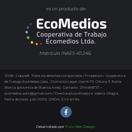
es un producto de:
Matrícula INAES 40.246.
2026
–
Copyleft.
Todos los derechos compartidos / Propietario: Cooperativa
de Trabajo EcoMedios Ltda. / Domicilio Legal: Gorriti 75. Oficina 3. Bahía
Blanca (provincia de Buenos Aires). Contacto. 2914486737 –
ecomedios.adm@gmail.com / Directora/coordinadora: Valeria Villagra.
Fecha de inicio: julio 2000. DNDA: En trámite
Desarrollado por
Puro Web Design.