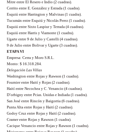
Mitre entre El Resero e Indio (2 cuadras).
Cerrito entre E. González y Estrada (1 cuadra).
Esquiú entre Harrington y Malvinas (1 cuadra).
Tucumán entre Esquiú y Nicolás Perez (1 cuadra).
Esquiú entre Sixto Laspiur y Terrada (4 cuadras).
Esquiú entre Harris y Viamonte (1 cuadra).
Ugarte entre 9 de Julio y Castelli (4 cuadras).
9 de Julio entre Bolivar y Ugarte (3 cuadras).
ETAPA VI
Empresa: Cerra y Moro S.R.L.
Monto: $ 16.318.284.
Delegación Las Villas
Washington entre Rojas y Rawson (1 cuadra).
Fournier entre Haití y Rojas (2 cuadras).
Haití entre Necochea y C. Venancio (4 cuadras).
D’orbigny entre Pcias. Unidas e Indiada (1 cuadra).
San José entre Rincón y Baigorria (6 cuadras).
Punta Alta entre Rojas y Haití (2 cuadras).
Godoy Cruz entre Rojas y Haití (2 cuadras).
Cramer entre Rojas y Rawson (1 cuadra).
Cacique Venancio entre Rojas y Rawson (1 cuadra).
Misioneros entre Rojas y Rawson (1 cuadra).