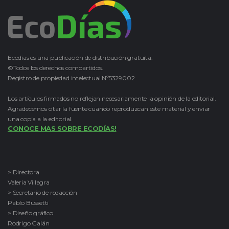
Ecodías es una publicación de distribución gratuita.
©Todos los derechos compartidos.
Registro de propiedad intelectual Nº5329002
Los artículos firmados no reflejan necesariamente la opinión de la editorial.
Agradecemos citar la fuente cuando reproduzcan este material y enviar
una copia a la editorial.
CONOCE MAS SOBRE ECODÍAS!
> Directora
Valeria Villagra
> Secretario de redacción
Pablo Bussetti
> Diseño gráfico
Rodrigo Galán