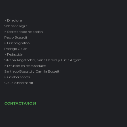
> Directora
Valeria Villagra
> Secretario de redacción
Pablo Bussetti
> Diseño gráfico
Rodrigo Galán
> Redacción
Silvana Angelicchio, Ivana Barrios y Lucía Argemi
> Difusión en redes sociales
Santiago Bussetti y Camila Bussetti
> Colaboradores
Claudio Eberhardt
CONTACTANOS!