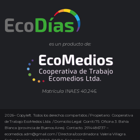
es un producto de:
Matrícula INAES 40.246.
2026
–
Copyleft.
Todos los derechos compartidos / Propietario: Cooperativa
de Trabajo EcoMedios Ltda. / Domicilio Legal: Gorriti 75. Oficina 3. Bahía
Blanca (provincia de Buenos Aires). Contacto. 2914486737 –
ecomedios.adm@gmail.com / Directora/coordinadora: Valeria Villagra.