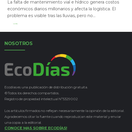
La falta de mantenimiento vial e hídrico genera costos
económicos diarios millonarios y afecta la logística. El
problema es visible tras las lluvias, pero no...
Leer Más
NOSOTROS
Ecodías es una publicación de distribución gratuita.
©Todos los derechos compartidos.
Registro de propiedad intelectual Nº5329002
Los artículos firmados no reflejan necesariamente la opinión de la editorial.
Agradecemos citar la fuente cuando reproduzcan este material y enviar
una copia a la editorial.
CONOCE MAS SOBRE ECODÍAS!