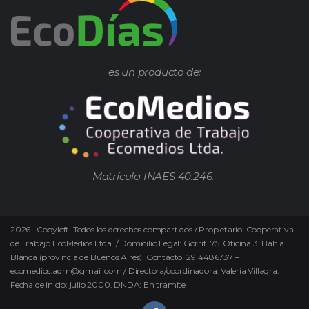
es un producto de:
Matrícula INAES 40.246.
2026
–
Copyleft.
Todos los derechos compartidos / Propietario: Cooperativa
de Trabajo EcoMedios Ltda. / Domicilio Legal: Gorriti 75. Oficina 3. Bahía
Blanca (provincia de Buenos Aires). Contacto. 2914486737 –
ecomedios.adm@gmail.com / Directora/coordinadora: Valeria Villagra.
Fecha de inicio: julio 2000. DNDA: En trámite