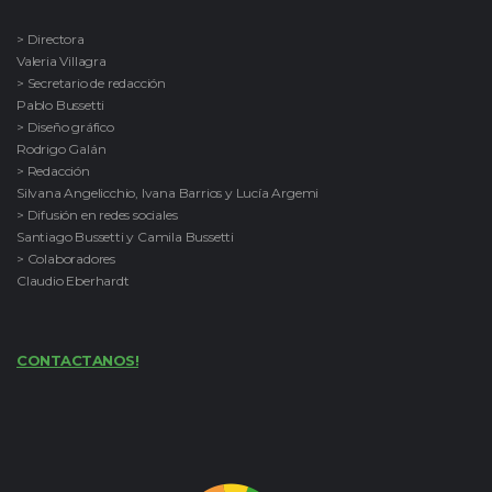
> Directora
Valeria Villagra
> Secretario de redacción
Pablo Bussetti
> Diseño gráfico
Rodrigo Galán
> Redacción
Silvana Angelicchio, Ivana Barrios y Lucía Argemi
> Difusión en redes sociales
Santiago Bussetti y Camila Bussetti
> Colaboradores
Claudio Eberhardt
CONTACTANOS!