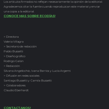
Los artículos firmados no reflejan necesariamente la opinión de la editorial.
Agradecemos citar la fuente cuando reproduzcan este material y enviar
una copia a la editorial.
CONOCE MAS SOBRE ECODÍAS!
> Directora
Valeria Villagra
> Secretario de redacción
Pablo Bussetti
> Diseño gráfico
Rodrigo Galán
> Redacción
Silvana Angelicchio, Ivana Barrios y Lucía Argemi
> Difusión en redes sociales
Santiago Bussetti y Camila Bussetti
> Colaboradores
Claudio Eberhardt
CONTACTANOS!