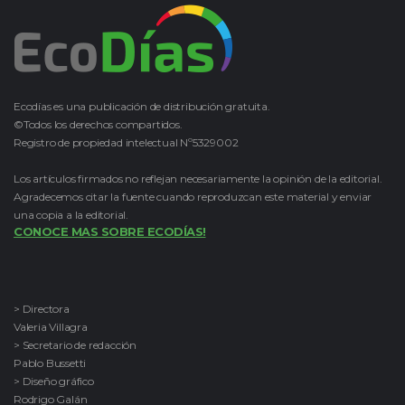
Ecodías es una publicación de distribución gratuita.
©Todos los derechos compartidos.
Registro de propiedad intelectual Nº5329002
Los artículos firmados no reflejan necesariamente la opinión de la editorial.
Agradecemos citar la fuente cuando reproduzcan este material y enviar
una copia a la editorial.
CONOCE MAS SOBRE ECODÍAS!
> Directora
Valeria Villagra
> Secretario de redacción
Pablo Bussetti
> Diseño gráfico
Rodrigo Galán