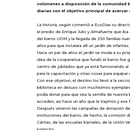
volúmenes a disposición de la comunidad b
diarias con el objetivo principal de acercar 
La historia, según comentó a EcoDias su dire
el predio de Enrique Julio y Almafuerte que ib
del barrio UOM y la llegada de 250 familias nuev
años para que instalara allí un jardín de infantes.
Hace un par de años el jardín se muda a su prop
idea de la cooperativa que fundó el barrio fue ge
centro de jubilados que ya está funcionando al 
para la capacitación y otras cosas para equipar e
Con ese objetivo, el destino los llevó a la sec
biblioteca en desuso con muchísimos ejemplare
podía donar para que sea la semilla de nuestra 
acceden, así hace un año que la trajimos y ese fue
Después vinieron las campañas de donación de l
instituciones del barrio, de hecho, la comisión
Cáritas, de las escuelas barriales, de la Unión V
lugarcito.