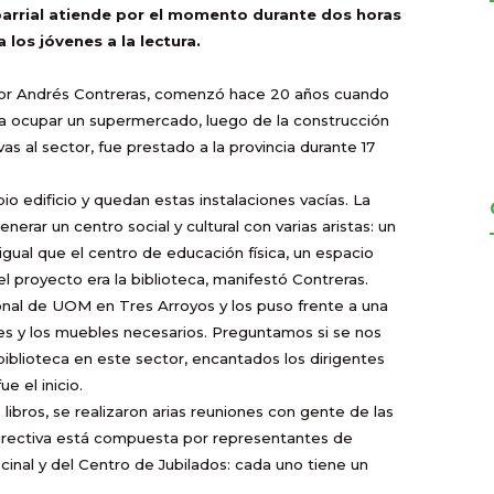
arrial atiende por el momento durante dos horas
a los jóvenes a la lectura.
ctor Andrés Contreras, comenzó hace 20 años cuando
a a ocupar un supermercado, luego de la construcción
as al sector, fue prestado a la provincia durante 17
io edificio y quedan estas instalaciones vacías. La
nerar un centro social y cultural con varias aristas: un
igual que el centro de educación física, un espacio
l proyecto era la biblioteca, manifestó Contreras.
cional de UOM en Tres Arroyos y los puso frente a una
s y los muebles necesarios. Preguntamos si se nos
biblioteca en este sector, encantados los dirigentes
 el inicio.
ibros, se realizaron arias reuniones con gente de las
 directiva está compuesta por representantes de
ecinal y del Centro de Jubilados: cada uno tiene un