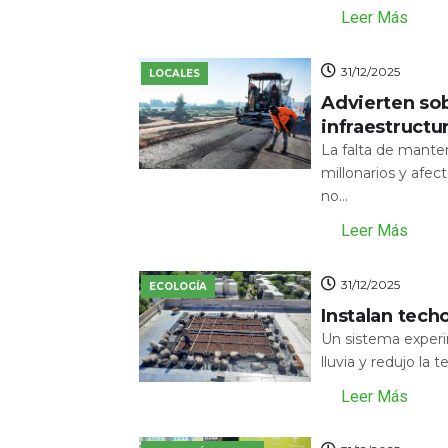
Leer Más
31/12/2025
LOCALES
Advierten sob
infraestructu
La falta de mante
millonarios y afecta
no...
Leer Más
31/12/2025
ECOLOGÍA
Instalan tech
Un sistema experi
lluvia y redujo la 
Leer Más