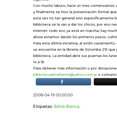
Con mucho laburo, hace un mes comenzamos a t
y finalmente se hizo la presentación formal qu
esta vez no tan general sino específicamente b
biblioteca se la van a dar los chicos, por eso
internet: todo eso ya está en marcha, hay muc
ahora estamos dando los primeros pasos, culmin
Para esta última iniciativa, al estilo casamiento
se encuentra en la librería de Estomba 215 que 
biblioteca. La entidad abre sus puertas los lune
14 a 16.
Para obtener más información o por donaciones 
bibliotecaalmafuerte@yahoo.com.ar
o comunica
2008-04-19 00:00:00
Etiquetas:
Bahía Blanca
.