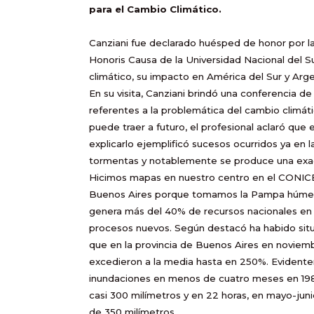
para el Cambio Climático.
Canziani fue declarado huésped de honor por la
Honoris Causa de la Universidad Nacional del Su
climático, su impacto en América del Sur y Arge
En su visita, Canziani brindó una conferencia d
referentes a la problemática del cambio climá
puede traer a futuro, el profesional aclaró que
explicarlo ejemplificó sucesos ocurridos ya en l
tormentas y notablemente se produce una exace
Hicimos mapas en nuestro centro en el CONICET
Buenos Aires porque tomamos la Pampa húmeda 
genera más del 40% de recursos nacionales e
procesos nuevos. Según destacó ha habido situ
que en la provincia de Buenos Aires en noviem
excedieron a la media hasta en 250%. Eviden
inundaciones en menos de cuatro meses en 1985
casi 300 milímetros y en 22 horas, en mayo-jun
de 350 milímetros.