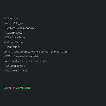
> Directora
Valeria Villagra
> Secretario de redacción
Pablo Bussetti
> Diseño gráfico
Rodrigo Galán
> Redacción
Silvana Angelicchio, Ivana Barrios y Lucía Argemi
> Difusión en redes sociales
Santiago Bussetti y Camila Bussetti
> Colaboradores
Claudio Eberhardt
CONTACTANOS!