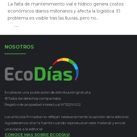
La falta de mantenimiento vial e hídrico genera costos
económicos diarios millonarios y afecta la logística. El
problema es visible tras las lluvias, pero no...
Leer Más
NOSOTROS
Ecodías es una publicación de distribución gratuita.
©Todos los derechos compartidos.
Registro de propiedad intelectual Nº5329002
Los artículos firmados no reflejan necesariamente la opinión de la editorial.
Agradecemos citar la fuente cuando reproduzcan este material y enviar
una copia a la editorial.
CONOCE MAS SOBRE ECODÍAS!