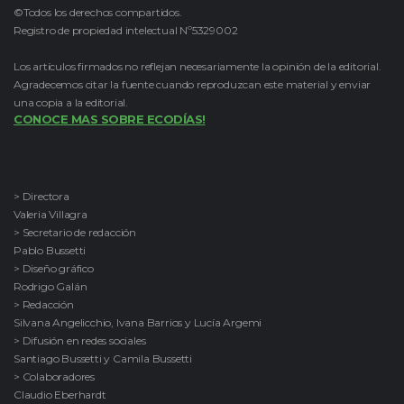
©Todos los derechos compartidos.
Registro de propiedad intelectual Nº5329002
Los artículos firmados no reflejan necesariamente la opinión de la editorial.
Agradecemos citar la fuente cuando reproduzcan este material y enviar
una copia a la editorial.
CONOCE MAS SOBRE ECODÍAS!
> Directora
Valeria Villagra
> Secretario de redacción
Pablo Bussetti
> Diseño gráfico
Rodrigo Galán
> Redacción
Silvana Angelicchio, Ivana Barrios y Lucía Argemi
> Difusión en redes sociales
Santiago Bussetti y Camila Bussetti
> Colaboradores
Claudio Eberhardt