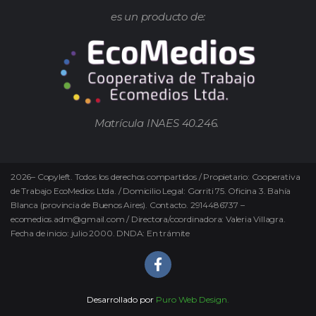
es un producto de:
Matrícula INAES 40.246.
2026
–
Copyleft.
Todos los derechos compartidos / Propietario: Cooperativa
de Trabajo EcoMedios Ltda. / Domicilio Legal: Gorriti 75. Oficina 3. Bahía
Blanca (provincia de Buenos Aires). Contacto. 2914486737 –
ecomedios.adm@gmail.com / Directora/coordinadora: Valeria Villagra.
Fecha de inicio: julio 2000. DNDA: En trámite
Desarrollado por
Puro Web Design.