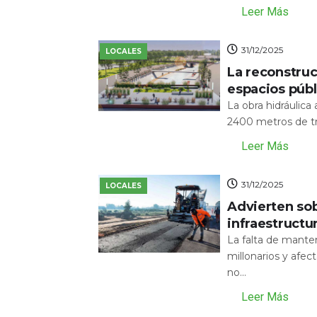
Leer Más
31/12/2025
LOCALES
La reconstru
espacios públ
La obra hidráulic
2400 metros de tr
Leer Más
31/12/2025
LOCALES
Advierten sob
infraestructu
La falta de mante
millonarios y afecta
no...
Leer Más