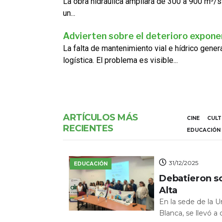
La obra hidráulica ampliará de 300 a 900 m³/s
un...
Advierten sobre el deterioro exponen
La falta de mantenimiento vial e hídrico gene
logística. El problema es visible...
ARTÍCULOS MÁS
CINE
CUL
RECIENTES
EDUCACIÓN
31/12/2025
EDUCACIÓN
Debatieron s
Alta
En la sede de la 
Blanca, se llevó a