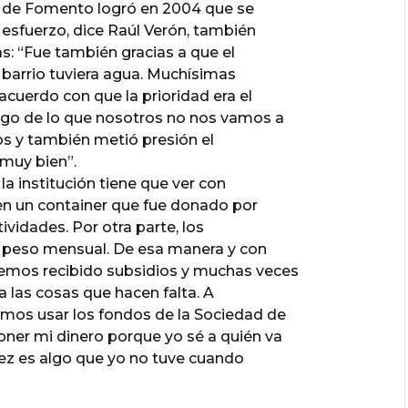
d de Fomento logró en 2004 que se
 esfuerzo, dice Raúl Verón, también
as: “Fue también gracias a que el
 barrio tuviera agua. Muchísimas
uerdo con que la prioridad era el
lgo de lo que nosotros no nos vamos a
os y también metió presión el
 muy bien”.
a institución tiene que ver con
 en un container que fue donado por
tividades. Por otra parte, los
1 peso mensual. De esa manera y con
emos recibido subsidios y muchas veces
ra las cosas que hacen falta. A
mos usar los fondos de la Sociedad de
er mi dinero porque yo sé a quién va
l vez es algo que yo no tuve cuando