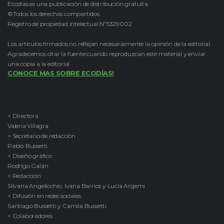
Ecodías es una publicación de distribución gratuita.
©Todos los derechos compartidos.
Registro de propiedad intelectual Nº5329002
Los artículos firmados no reflejan necesariamente la opinión de la editorial.
Agradecemos citar la fuente cuando reproduzcan este material y enviar
una copia a la editorial.
CONOCE MAS SOBRE ECODÍAS!
> Directora
Valeria Villagra
> Secretario de redacción
Pablo Bussetti
> Diseño gráfico
Rodrigo Galán
> Redacción
Silvana Angelicchio, Ivana Barrios y Lucía Argemi
> Difusión en redes sociales
Santiago Bussetti y Camila Bussetti
> Colaboradores