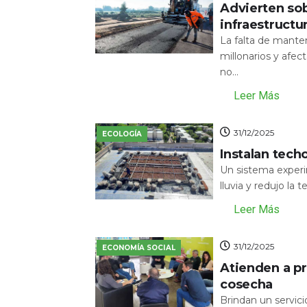
Advierten sob
infraestructu
La falta de mante
millonarios y afecta
no...
Leer Más
31/12/2025
ECOLOGÍA
Instalan tech
Un sistema experi
lluvia y redujo la 
Leer Más
31/12/2025
ECONOMÍA SOCIAL
Atienden a pr
cosecha
Brindan un servic