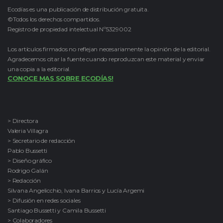
Ecodías es una publicación de distribución gratuita.
©Todos los derechos compartidos.
Registro de propiedad intelectual Nº5329002
Los artículos firmados no reflejan necesariamente la opinión de la editorial.
Agradecemos citar la fuente cuando reproduzcan este material y enviar
una copia a la editorial.
CONOCE MAS SOBRE ECODÍAS!
> Directora
Valeria Villagra
> Secretario de redacción
Pablo Bussetti
> Diseño gráfico
Rodrigo Galán
> Redacción
Silvana Angelicchio, Ivana Barrios y Lucía Argemi
> Difusión en redes sociales
Santiago Bussetti y Camila Bussetti
> Colaboradores