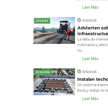
Leer Más
31/12/2025
LOCALES
Advierten sob
infraestructu
La falta de mante
millonarios y afecta
no...
Leer Más
31/12/2025
ECOLOGÍA
Instalan tech
Un sistema experi
lluvia y redujo la 
Leer Más