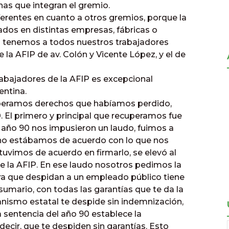
nas que integran el gremio.
iferentes en cuanto a otros gremios, porque la
ados en distintas empresas, fábricas o
os tenemos a todos nuestros trabajadores
e la AFIP de av. Colón y Vicente López, y el de
trabajadores de la AFIP es excepcional
entina.
cuperamos derechos que habíamos perdido,
 El primero y principal que recuperamos fue
el año 90 nos impusieron un laudo, fuimos a
 no estábamos de acuerdo con lo que nos
uvimos de acuerdo en firmarlo, se elevó al
 de la AFIP. En ese laudo nosotros pedimos la
ara que despidan a un empleado público tiene
 sumario, con todas las garantías que te da la
rganismo estatal te despide sin indemnización,
 sentencia del año 90 establece la
decir, que te despiden sin garantías. Esto