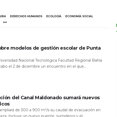
TURA
DERECHOS HUMANOS
ECOLOGÍA
ECONOMÍA SOCIAL
obre modelos de gestión escolar de Punta
Universidad Nacional Tecnológica Facultad Regional Bahía
 cabo el 2 de diciembre un encuentro en el que...
cción del Canal Maldonado sumará nuevos
icos
a ampliará de 300 a 900 m³/s su caudal de evacuación en
aza. Incluye un nuevo puente, sumideros y el...