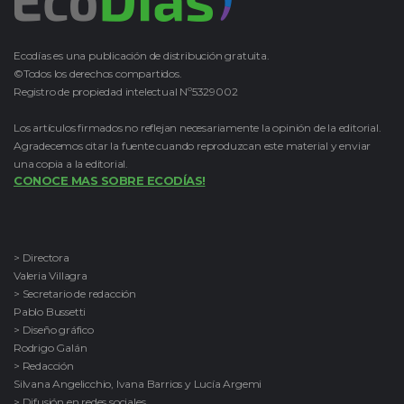
Ecodías es una publicación de distribución gratuita.
©Todos los derechos compartidos.
Registro de propiedad intelectual Nº5329002
Los artículos firmados no reflejan necesariamente la opinión de la editorial.
Agradecemos citar la fuente cuando reproduzcan este material y enviar
una copia a la editorial.
CONOCE MAS SOBRE ECODÍAS!
> Directora
Valeria Villagra
> Secretario de redacción
Pablo Bussetti
> Diseño gráfico
Rodrigo Galán
> Redacción
Silvana Angelicchio, Ivana Barrios y Lucía Argemi
> Difusión en redes sociales