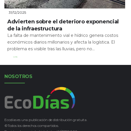
31/12/2025
Advierten sobre el deterioro exponencial
de la infraestructura
La falta de mantenimiento vial e hídrico genera costos
económicos diarios millonarios y afecta la logística. El
problema es visible tras las lluvias, pero no...
Leer Más
NOSOTROS
Ecodías es una publicación de distribución gratuita.
©Todos los derechos compartidos.