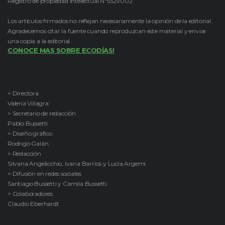
Registro de propiedad intelectual Nº5329002
Los artículos firmados no reflejan necesariamente la opinión de la editorial.
Agradecemos citar la fuente cuando reproduzcan este material y enviar
una copia a la editorial.
CONOCE MAS SOBRE ECODÍAS!
> Directora
Valeria Villagra
> Secretario de redacción
Pablo Bussetti
> Diseño gráfico
Rodrigo Galán
> Redacción
Silvana Angelicchio, Ivana Barrios y Lucía Argemi
> Difusión en redes sociales
Santiago Bussetti y Camila Bussetti
> Colaboradores
Claudio Eberhardt