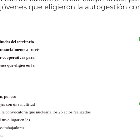
s jóvenes que eligieron la autogestión c
itudes del territorio
on socialmente a través
ar cooperativas para
nes que eligieron la
n, por eso
ejar con una multitud
ba la convocatoria que nuclearía los 25 actos realizados
 tuvo lugar en las
s trabajadores
ta.