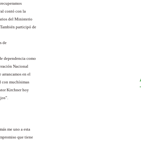
, recuperamos
ral contó con la
rios del Ministerio
 También participó de
s de
n de dependencia como
eración Nacional
e arrancamos en el
il con muchísimas
éstor Kirchner hoy
jos”.
 más me uno a esta
ompromiso que tiene