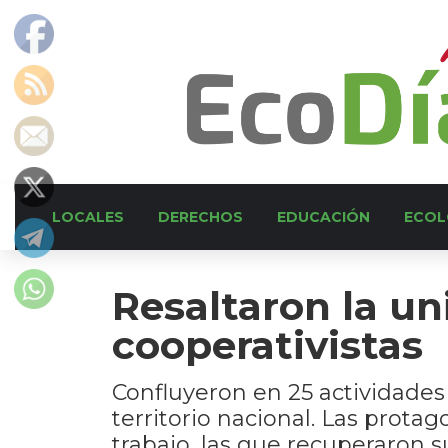
LOCALES
DERECHOS
EDUCACIÓN
ECOL
Resaltaron la un
cooperativistas
Confluyeron en 25 actividades 
territorio nacional. Las prota
trabajo, las que recuperaron s