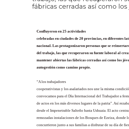
fábricas cerradas así como lo
Confluyeron en 25 actividades
celebradas en ciudades de 20 provincias, en diferentes lat
nacional. Las protagonizaron personas que se reinsertar
del trabajo, las que recuperaron su fuente laboral al cre
mantener abiertas las fábricas cerradas así como los jóve
autogestión como camino propio.
“A los trabajadores
cooperativistas y los asalariados nos une la misma condició
convocamos para el Día Internacional del Trabajador a fest
de actos en los más diversos lugares de la patria”. Así reza
desde el Impenetrable Salteño hasta Ushuaia. El acto central
remozadas instalaciones de los Bosques de Ezeiza, donde lo
concurrieron junto a sus familias a disfrutar de su día de fies