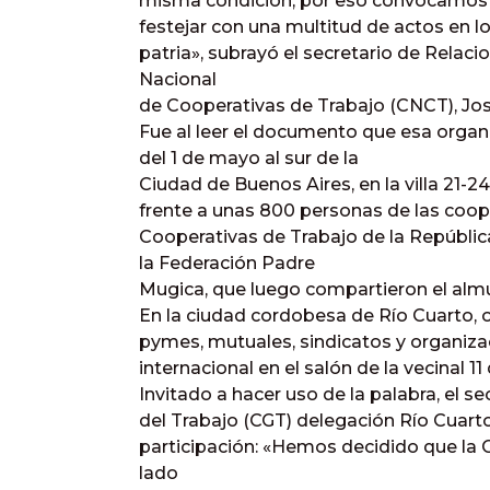
misma condición, por eso convocamos pa
festejar con una multitud de actos en l
patria», subrayó el secretario de Relac
Nacional
de Cooperativas de Trabajo (CNCT), Jos
Fue al leer el documento que esa organ
del 1 de mayo al sur de
la
Ciudad
de Buenos Aires, en la villa 21-2
frente a unas 800 personas de las coop
Cooperativas de Trabajo de
la Repúblic
la Federación Padre
Mugica, que luego compartieron el almu
En la ciudad cordobesa de Río Cuarto, 
pymes, mutuales, sindicatos y organiz
internacional en el salón de la vecinal 1
Invitado a hacer uso de la palabra, el s
del Trabajo (CGT) delegación Río Cuarto
participación: «Hemos decidido que
la 
lado