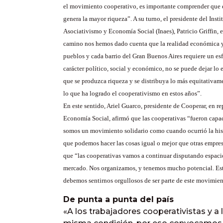
el movimiento cooperativo, es importante comprender que es
genera la mayor riqueza”. A su turno, el presidente del Inst
Asociativismo y Economía Social (Inaes), Patricio Griffin, 
camino nos hemos dado cuenta que la realidad económica y 
pueblos y cada barrio del Gran Buenos Aires requiere un es
carácter político, social y económico, no se puede dejar l
que se produzca riqueza y se distribuya lo más equitativam
lo que ha logrado el cooperativismo en estos años”.
En este sentido, Ariel Guarco, presidente de Cooperar, en r
Economía Social, afirmó que las cooperativas “fueron capa
somos un movimiento solidario como cuando ocurrió la hi
que podemos hacer las cosas igual o mejor que otras empres
que “las cooperativas vamos a continuar disputando espaci
mercado. Nos organizamos, y tenemos mucho potencial. Este 
debemos sentirnos orgullosos de ser parte de este movimien
De punta a punta del país
«A los trabajadores cooperativistas y a 