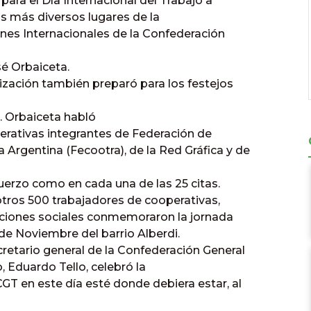
ra el Día Internacional del Trabajo a
os más diversos lugares de la
iones Internacionales de
la Confederación
é Orbaiceta.
ización también preparó para los festejos
4. Orbaiceta habló
erativas integrantes de Federación de
a Argentina
(Fecootra), de
la Red Gráfica
y de
erzo como en cada una de las 25 citas.
otros 500 trabajadores de cooperativas,
aciones sociales conmemoraron la jornada
1 de Noviembre del barrio Alberdi.
ecretario general de
la Confederación General
, Eduardo Tello, celebró la
CGT
en este día esté donde debiera estar, al