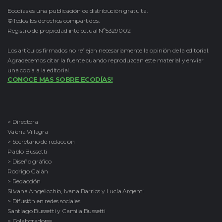
Ecodías es una publicación de distribución gratuita.
©Todos los derechos compartidos.
Registro de propiedad intelectual Nº5329002
Los artículos firmados no reflejan necesariamente la opinión de la editorial.
Agradecemos citar la fuente cuando reproduzcan este material y enviar
una copia a la editorial.
CONOCE MAS SOBRE ECODÍAS!
> Directora
Valeria Villagra
> Secretario de redacción
Pablo Bussetti
> Diseño gráfico
Rodrigo Galán
> Redacción
Silvana Angelicchio, Ivana Barrios y Lucía Argemi
> Difusión en redes sociales
Santiago Bussetti y Camila Bussetti
> Colaboradores