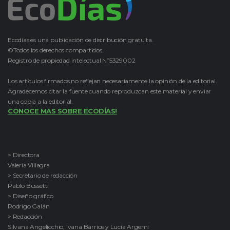
Ecodías es una publicación de distribución gratuita.
©Todos los derechos compartidos.
Registro de propiedad intelectual Nº5329002
Los artículos firmados no reflejan necesariamente la opinión de la editorial.
Agradecemos citar la fuente cuando reproduzcan este material y enviar
una copia a la editorial.
CONOCE MAS SOBRE ECODÍAS!
> Directora
Valeria Villagra
> Secretario de redacción
Pablo Bussetti
> Diseño gráfico
Rodrigo Galán
> Redacción
Silvana Angelicchio, Ivana Barrios y Lucía Argemi