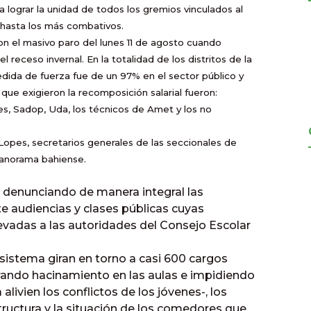
 lograr la unidad de todos los gremios vinculados al
 hasta los más combativos.
 el masivo paro del lunes 11 de agosto cuando
l receso invernal. En la totalidad de los distritos de la
edida de fuerza fue de un 97% en el sector público y
que exigieron la recomposición salarial fueron:
, Sadop, Uda, los técnicos de Amet y los no
Lopes, secretarios generales de las seccionales de
anorama bahiense.
a denunciando de manera integral las
 audiencias y clases públicas cuyas
vadas a las autoridades del Consejo Escolar
l sistema giran en torno a casi 600 cargos
rando hacinamiento en las aulas e impidiendo
ivien los conflictos de los jóvenes-, los
tructura y la situación de los comedores que,