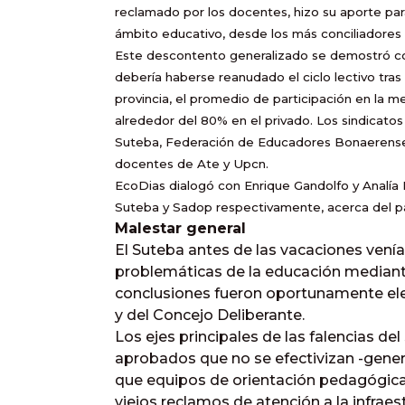
reclamado por los docentes, hizo su aporte para
ámbito educativo, desde los más conciliadores
Este descontento generalizado se demostró con
debería haberse reanudado el ciclo lectivo tras e
provincia, el promedio de participación en la m
alrededor del 80% en el privado. Los sindicatos 
Suteba, Federación de Educadores Bonaerenses
docentes de Ate y Upcn.
EcoDias dialogó con Enrique Gandolfo y Analía 
Suteba y Sadop respectivamente, acerca del p
Malestar general
El Suteba antes de las vacaciones vení
problemáticas de la educación mediante
conclusiones fueron oportunamente ele
y del Concejo Deliberante.
Los ejes principales de las falencias de
aprobados que no se efectivizan -gene
que equipos de orientación pedagógica al
viejos reclamos de atención a la infraes