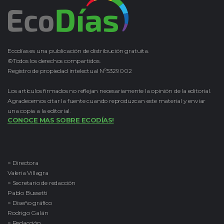
Ecodías es una publicación de distribución gratuita.
©Todos los derechos compartidos.
Registro de propiedad intelectual Nº5329002
Los artículos firmados no reflejan necesariamente la opinión de la editorial.
Agradecemos citar la fuente cuando reproduzcan este material y enviar
una copia a la editorial.
CONOCE MAS SOBRE ECODÍAS!
> Directora
Valeria Villagra
> Secretario de redacción
Pablo Bussetti
> Diseño gráfico
Rodrigo Galán
> Redacción