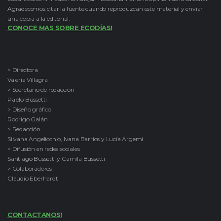
Agradecemos citar la fuente cuando reproduzcan este material y enviar
una copia a la editorial.
CONOCE MAS SOBRE ECODÍAS!
> Directora
Valeria Villagra
> Secretario de redacción
Pablo Bussetti
> Diseño gráfico
Rodrigo Galán
> Redacción
Silvana Angelicchio, Ivana Barrios y Lucía Argemi
> Difusión en redes sociales
Santiago Bussetti y Camila Bussetti
> Colaboradores
Claudio Eberhardt
CONTACTANOS!