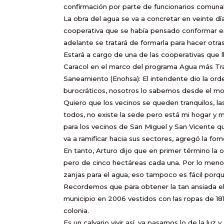
confirmación por parte de funcionarios comuna
La obra del agua se va a concretar en veinte dí
cooperativa que se había pensado conformar en
adelante se tratará de formarla para hacer otras 
Estará a cargo de una de las cooperativas que ll
Caracol en el marco del programa Agua más Tra
Saneamiento (Enohsa): El intendente dio la ord
burocráticos, nosotros lo sabemos desde el m
Quiero que los vecinos se queden tranquilos, l
todos, no existe la sede pero está mi hogar y m
para los vecinos de San Miguel y San Vicente q
va a ramificar hacia sus sectores, agregó la fom
En tanto, Arturo dijo que en primer término la 
pero de cinco hectáreas cada una. Por lo meno
zanjas para el agua, eso tampoco es fácil porqu
Recordemos que para obtener la tan ansiada ele
municipio en 2006 vestidos con las ropas de 18
colonia.
Es un calvario vivir así, ya pasamos lo de la l