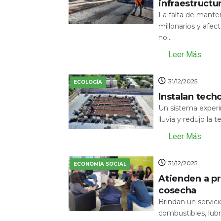
infraestructu
La falta de mante
millonarios y afecta
no...
Leer Más
31/12/2025
ECOLOGÍA
Instalan tech
Un sistema experi
lluvia y redujo la 
Leer Más
31/12/2025
ECONOMÍA SOCIAL
Atienden a pr
cosecha
Brindan un servic
combustibles, lubr