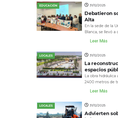
31/12/2025
EDUCACIÓN
Debatieron s
Alta
En la sede de la 
Blanca, se llevó a
Leer Más
31/12/2025
LOCALES
La reconstru
espacios públ
La obra hidráulic
2400 metros de tr
Leer Más
31/12/2025
LOCALES
Advierten sob