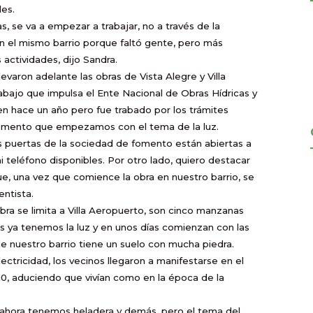
les.
as, se va a empezar a trabajar, no a través de la
 el mismo barrio porque faltó gente, pero más
actividades, dijo Sandra.
evaron adelante las obras de Vista Alegre y Villa
bajo que impulsa el Ente Nacional de Obras Hídricas y
en hace un año pero fue trabado por los trámites
omento que empezamos con el tema de la luz.
as puertas de la sociedad de fomento están abiertas a
i teléfono disponibles. Por otro lado, quiero destacar
ue, una vez que comience la obra en nuestro barrio, se
entista.
obra se limita a Villa Aeropuerto, son cinco manzanas
s ya tenemos la luz y en unos días comienzan con las
e nuestro barrio tiene un suelo con mucha piedra.
ctricidad, los vecinos llegaron a manifestarse en el
10, aduciendo que vivían como en la época de la
uz y ahora tenemos heladera y demás, pero el tema del