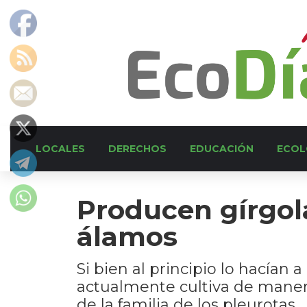
LOCALES
DERECHOS
EDUCACIÓN
ECOL
Producen gírgol
álamos
Si bien al principio lo hacían
actualmente cultiva de maner
de la familia de los pleurotas.