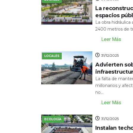
La reconstru
espacios públ
La obra hidráulic
2400 metros de tr
Leer Más
31/12/2025
LOCALES
Advierten sob
infraestructu
La falta de mante
millonarios y afecta
no...
Leer Más
31/12/2025
ECOLOGÍA
Instalan tech