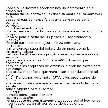
El
Concejo Deliberante aprobará hoy un incremento en el
precio del
tarjebus de 20 centavos, llevando su costo de 90 centavos
a 1,10
pesos, el cual comenzaría a regir a comienzos de la
semana
venidera.
Si bien el estudio de
costos realizado por técnicos y profesionales de la comuna
arrojó
un valor para la tarifa de 1,19 pesos, el Departamento
Ejecutivo
resolvió autorizar un reajuste de 20 centavos.
Tanto
la mencionada suba del boleto de ómnibus como la
inminente rebaja
del gasoil a 42 centavos por litro para los prestadores del
servicio
y un subsidio de entre 300 mil y 400 mil pesos que
otorgará la
comuna a las empresas de ómnibus, fueron las claves para
destrabar,
días atrás, el conflicto que mantenían la conducción local
de la
Unión Tranviarios Automotor (UTA) y los propietarios de
cuatro
empresas locales que aún no habían reconocido la nueva
escala
salarial vigente para el sector.
Según
fuentes consultadas por
«La
Nueva Provincia»
, el proyecto de Departamento Ejecutivo sufrirá hoy varias
modificaciones, en el recinto de deliberaciones.
En