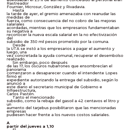
Rastreador
Fournier, Microsur, González y Rivadavia.
Hasta
la tarde de ayer, el gremio amenazaba con reanudar las
medidas de
fuerza, como consecuencia del no cobro de las mejoras
salariales
acordadas, mientras que los empresarios fundamentaban
su negativa a
reconocer la nueva escala salarial en la no efectivización
del
subsidio de 350 mil pesos prometido por la comuna.
Desde
la UTA se instó a los empresarios a pagar el aumento y
luego, una
vez concretada la ayuda comunal, recuperar el desembolso
realizado.
Sin embargo, poco después
de las 17, los oscuros nubarrones que ensombrecían el
panorama
comenzaron a desaparecer cuando el intendente Lopes
firmó el
expediente autorizando la entrega del subsidio, según lo
anunció a
este diario el secretario municipal de Gobierno e
Infraestructura,
Carlos Pastén.
Tanto el mencionado
subsidio, como la rebaja del gasoil a 42 centavos el litro y
un
aumento del tarjebus posibilitaron que las mencionadas
empresas
pudiesen hacer frente a los nuevos costos salariales.
A
partir del jueves a 1,10
El