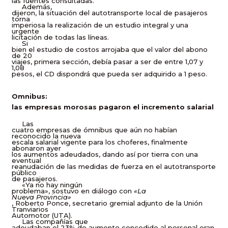
las fuentes consultadas.
Además,
dijeron, la situación del autotransporte local de pasajeros
torna
imperiosa la realización de un estudio integral y una
urgente
licitación de todas las líneas.
Si
bien el estudio de costos arrojaba que el valor del abono
de 20
viajes, primera sección, debía pasar a ser de entre 1,07 y
1,08
pesos, el CD dispondrá que pueda ser adquirido a 1 peso.
Omnibus:
las empresas morosas pagaron el incremento salarial
Las
cuatro empresas de ómnibus que aún no habían
reconocido la nueva
escala salarial vigente para los choferes, finalmente
abonaron ayer
los aumentos adeudados, dando así por tierra con una
eventual
reanudación de las medidas de fuerza en el autotransporte
público
de pasajeros.
«Ya no hay ningún
problema», sostuvo en diálogo con
«La
Nueva Provincia»
, Roberto Ponce, secretario gremial adjunto de la Unión
Tranviarios
Automotor (UTA).
Las compañías que
adeudaban el 23% de aumento concedido al personal eran