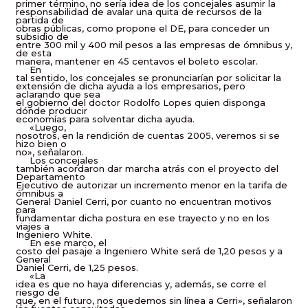
primer término, no sería idea de los concejales asumir la
responsabilidad de avalar una quita de recursos de la
partida de
obras públicas, como propone el DE, para conceder un
subsidio de
entre 300 mil y 400 mil pesos a las empresas de ómnibus y,
de esta
manera, mantener en 45 centavos el boleto escolar.
En
tal sentido, los concejales se pronunciarían por solicitar la
extensión de dicha ayuda a los empresarios, pero
aclarando que sea
el gobierno del doctor Rodolfo Lopes quien disponga
dónde producir
economías para solventar dicha ayuda.
«Luego,
nosotros, en la rendición de cuentas 2005, veremos si se
hizo bien o
no», señalaron.
Los concejales
también acordaron dar marcha atrás con el proyecto del
Departamento
Ejecutivo de autorizar un incremento menor en la tarifa de
ómnibus a
General Daniel Cerri, por cuanto no encuentran motivos
para
fundamentar dicha postura en ese trayecto y no en los
viajes a
Ingeniero White.
En ese marco, el
costo del pasaje a Ingeniero White será de 1,20 pesos y a
General
Daniel Cerri, de 1,25 pesos.
«La
idea es que no haya diferencias y, además, se corre el
riesgo de
que, en el futuro, nos quedemos sin línea a Cerri», señalaron