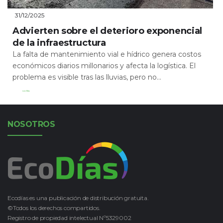
31/12/2025
Advierten sobre el deterioro exponencial
de la infraestructura
La falta de mantenimiento vial e hídrico genera costos
económicos diarios millonarios y afecta la logística. El
problema es visible tras las lluvias, pero no...
Leer Más
NOSOTROS
Ecodías es una publicación de distribución gratuita.
©Todos los derechos compartidos.
Registro de propiedad intelectual Nº5329002