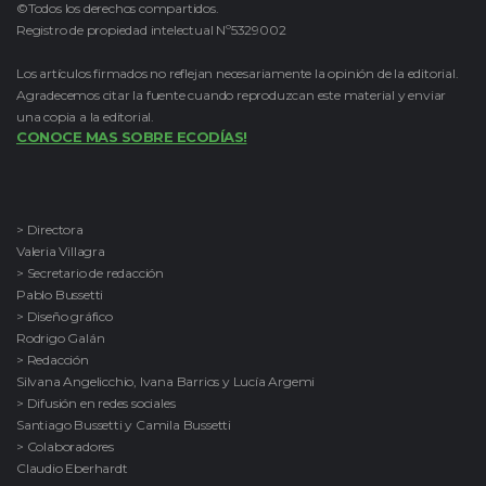
©Todos los derechos compartidos.
Registro de propiedad intelectual Nº5329002
Los artículos firmados no reflejan necesariamente la opinión de la editorial.
Agradecemos citar la fuente cuando reproduzcan este material y enviar
una copia a la editorial.
CONOCE MAS SOBRE ECODÍAS!
> Directora
Valeria Villagra
> Secretario de redacción
Pablo Bussetti
> Diseño gráfico
Rodrigo Galán
> Redacción
Silvana Angelicchio, Ivana Barrios y Lucía Argemi
> Difusión en redes sociales
Santiago Bussetti y Camila Bussetti
> Colaboradores
Claudio Eberhardt