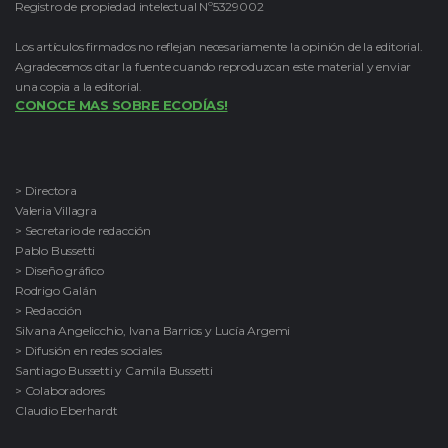
Registro de propiedad intelectual Nº5329002
Los artículos firmados no reflejan necesariamente la opinión de la editorial.
Agradecemos citar la fuente cuando reproduzcan este material y enviar
una copia a la editorial.
CONOCE MAS SOBRE ECODÍAS!
> Directora
Valeria Villagra
> Secretario de redacción
Pablo Bussetti
> Diseño gráfico
Rodrigo Galán
> Redacción
Silvana Angelicchio, Ivana Barrios y Lucía Argemi
> Difusión en redes sociales
Santiago Bussetti y Camila Bussetti
> Colaboradores
Claudio Eberhardt