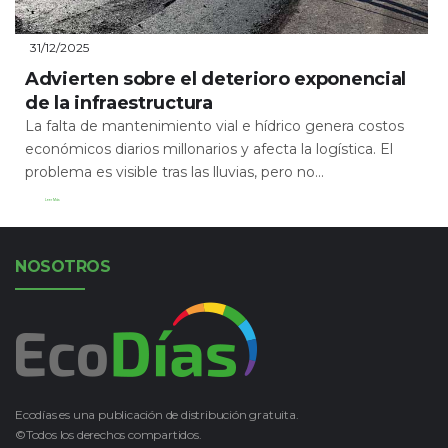
31/12/2025
Advierten sobre el deterioro exponencial
de la infraestructura
La falta de mantenimiento vial e hídrico genera costos
económicos diarios millonarios y afecta la logística. El
problema es visible tras las lluvias, pero no...
Leer Más
NOSOTROS
Ecodías es una publicación de distribución gratuita.
©Todos los derechos compartidos.