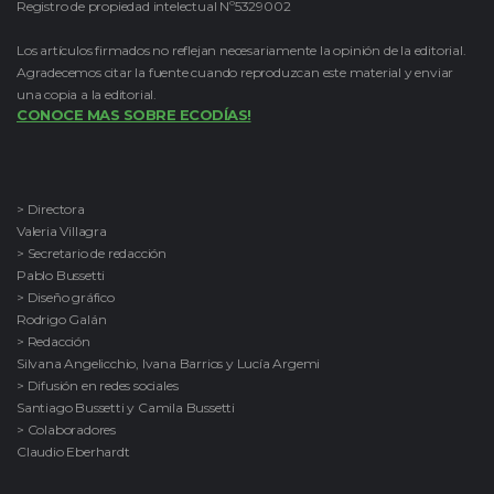
Registro de propiedad intelectual Nº5329002
Los artículos firmados no reflejan necesariamente la opinión de la editorial.
Agradecemos citar la fuente cuando reproduzcan este material y enviar
una copia a la editorial.
CONOCE MAS SOBRE ECODÍAS!
> Directora
Valeria Villagra
> Secretario de redacción
Pablo Bussetti
> Diseño gráfico
Rodrigo Galán
> Redacción
Silvana Angelicchio, Ivana Barrios y Lucía Argemi
> Difusión en redes sociales
Santiago Bussetti y Camila Bussetti
> Colaboradores
Claudio Eberhardt