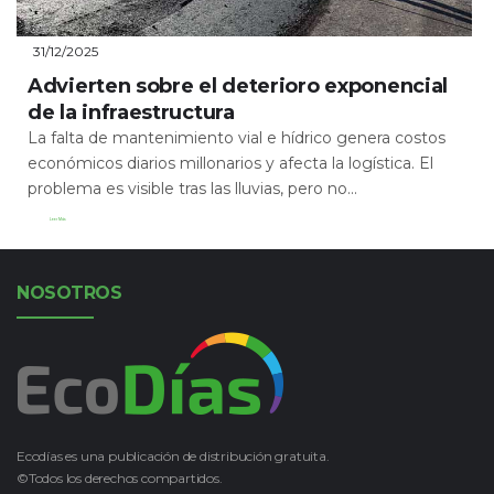
31/12/2025
Advierten sobre el deterioro exponencial
de la infraestructura
La falta de mantenimiento vial e hídrico genera costos
económicos diarios millonarios y afecta la logística. El
problema es visible tras las lluvias, pero no...
Leer Más
NOSOTROS
Ecodías es una publicación de distribución gratuita.
©Todos los derechos compartidos.