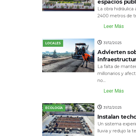
espacios públ
La obra hidráulic
2400 metros de tr
Leer Más
31/12/2025
LOCALES
Advierten sob
infraestructu
La falta de mante
millonarios y afecta
no...
Leer Más
31/12/2025
ECOLOGÍA
Instalan tech
Un sistema experi
lluvia y redujo la 