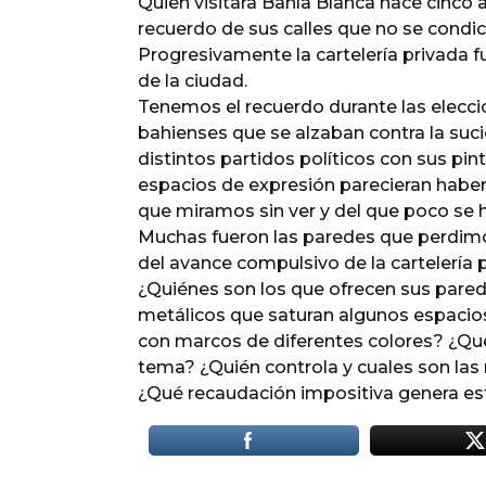
Quien visitara Bahía Blanca hace cinco
recuerdo de sus calles que no se condic
Progresivamente la cartelería privada 
de la ciudad.
Tenemos el recuerdo durante las elecc
bahienses que se alzaban contra la suc
distintos partidos políticos con sus pi
espacios de expresión parecieran habe
que miramos sin ver y del que poco se h
Muchas fueron las paredes que perdimos
del avance compulsivo de la cartelería pu
¿Quiénes son los que ofrecen sus pare
metálicos que saturan algunos espacios
con marcos de diferentes colores? ¿Qué
tema? ¿Quién controla y cuales son las
¿Qué recaudación impositiva genera es