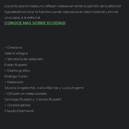
Los artículos firmados no reflejan necesariamente la opinión de la editorial.
Agradecemos citar la fuente cuando reproduzcan este material y enviar
una copia a la editorial.
CONOCE MAS SOBRE ECODÍAS!
> Directora
Valeria Villagra
> Secretario de redacción
Pablo Bussetti
> Diseño gráfico
Rodrigo Galán
> Redacción
Silvana Angelicchio, Ivana Barrios y Lucía Argemi
> Difusión en redes sociales
Santiago Bussetti y Camila Bussetti
> Colaboradores
Claudio Eberhardt