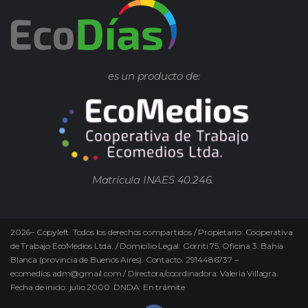
es un producto de:
Matrícula INAES 40.246.
2026
–
Copyleft.
Todos los derechos compartidos / Propietario: Cooperativa
de Trabajo EcoMedios Ltda. / Domicilio Legal: Gorriti 75. Oficina 3. Bahía
Blanca (provincia de Buenos Aires). Contacto. 2914486737 –
ecomedios.adm@gmail.com / Directora/coordinadora: Valeria Villagra.
Fecha de inicio: julio 2000. DNDA: En trámite