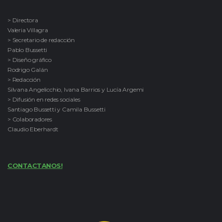
> Directora
Valeria Villagra
> Secretario de redacción
Pablo Bussetti
> Diseño gráfico
Rodrigo Galán
> Redacción
Silvana Angelicchio, Ivana Barrios y Lucía Argemi
> Difusión en redes sociales
Santiago Bussetti y Camila Bussetti
> Colaboradores
Claudio Eberhardt
CONTACTANOS!