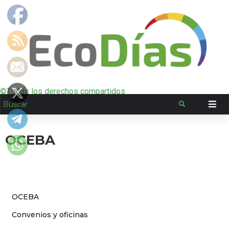
©Todos los derechos compartidos
OCEBA
OCEBA
Convenios y oficinas