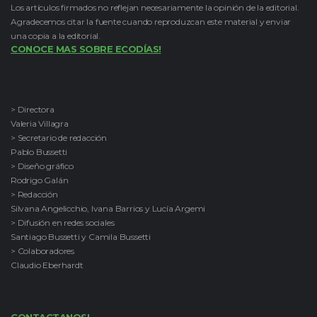
Los artículos firmados no reflejan necesariamente la opinión de la editorial.
Agradecemos citar la fuente cuando reproduzcan este material y enviar
una copia a la editorial.
CONOCE MAS SOBRE ECODÍAS!
> Directora
Valeria Villagra
> Secretario de redacción
Pablo Bussetti
> Diseño gráfico
Rodrigo Galán
> Redacción
Silvana Angelicchio, Ivana Barrios y Lucía Argemi
> Difusión en redes sociales
Santiago Bussetti y Camila Bussetti
> Colaboradores
Claudio Eberhardt
CONTACTANOS!