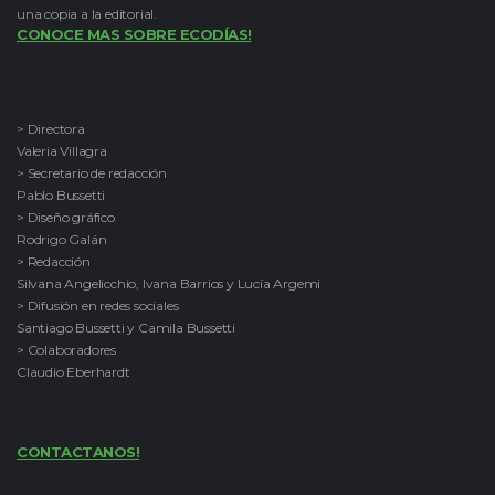
una copia a la editorial.
CONOCE MAS SOBRE ECODÍAS!
> Directora
Valeria Villagra
> Secretario de redacción
Pablo Bussetti
> Diseño gráfico
Rodrigo Galán
> Redacción
Silvana Angelicchio, Ivana Barrios y Lucía Argemi
> Difusión en redes sociales
Santiago Bussetti y Camila Bussetti
> Colaboradores
Claudio Eberhardt
CONTACTANOS!