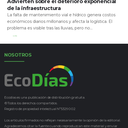
Advierten sobre el deterioro exponencial
de la infraestructura
La falta de mantenimiento vial e hídrico genera costos
económicos diarios millonarios y afecta la logística. El
problema es visible tras las lluvias, pero no...
Leer Más
NOSOTROS
Ecodías es una publicación de distribución gratuita.
©Todos los derechos compartidos.
Registro de propiedad intelectual Nº5329002
Los artículos firmados no reflejan necesariamente la opinión de la editorial.
Agradecemos citar la fuente cuando reproduzcan este material y enviar