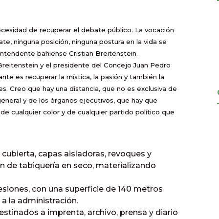
 necesidad de recuperar el debate público. La vocación
te, ninguna posición, ninguna postura en la vida se
l intendente bahiense Cristian Breitenstein.
 Breitenstein y el presidente del Concejo Juan Pedro
tante es recuperar la mística, la pasión y también la
es. Creo que hay una distancia, que no es exclusiva de
 general y de los órganos ejecutivos, que hay que
a de cualquier color y de cualquier partido político que
 cubierta, capas aisladoras, revoques y
n de tabiquería en seco, materializando
sesiones, con una superficie de 140 metros
a la administración.
estinados a imprenta, archivo, prensa y diario