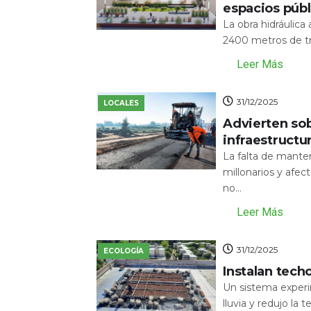
espacios públ
La obra hidráulic
2400 metros de tr
Leer Más
31/12/2025
LOCALES
Advierten sob
infraestructu
La falta de mante
millonarios y afecta
no...
Leer Más
31/12/2025
ECOLOGÍA
Instalan tech
Un sistema experi
lluvia y redujo la 