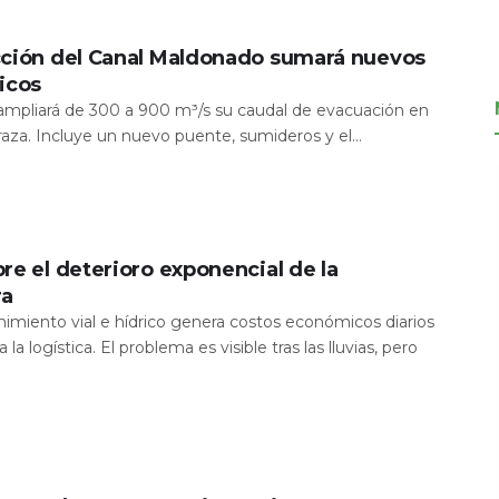
cción del Canal Maldonado sumará nuevos
icos
a ampliará de 300 a 900 m³/s su caudal de evacuación en
aza. Incluye un nuevo puente, sumideros y el...
re el deterioro exponencial de la
ra
nimiento vial e hídrico genera costos económicos diarios
 la logística. El problema es visible tras las lluvias, pero