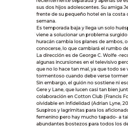
recientemente separada y apenas se es
sus dos hijos adolescentes. Su amiga Je
frente de su pequeño hotel en la costa d
semana.
Es temporada baja y llega un solo hués
viene a solucionar un problema surgido
huracán cambia los planes de ambos, o
conocerse, lo que cambiará el rumbo de
La dirección es de George C. Wolfe -rec
algunas incursiones en el televisivo pe
que no lo hace tan mal, ya que todo se 
tormentoso cuando debe verse tormen
Sin embargo, el guión no sostiene ni es
Gere y Lane, que lucen casi tan bien ju
colaboración en Cotton Club (Francis Fo
olvidable en Infidelidad (Adrian Lyne, 20
Suspiros y lagrimitas para los aficiona
femenino pero hay mucho tapado- a tale
abundantes bostezos para todos los d