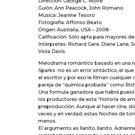
Dirección: George C. Wolfe
Guión: Ann Peacock, John Romano
Música: Jeanine Tesoro
Fotografía: Affonso Beato
Origen: Australia, USA – 2008
Calificación: Sólo apta para mayores de
Intérpretes: Richard Gere, Diane Lane, S
Viola Davis
Melodrama romántico basado en una nov
Sparks -no es un error sintáctico, el q
el escritor y por eso le filman cualquie
pareja de “química probada” como Rich
Una formula ganadora que habrá puesto 
los productores de esta “historia de a
preproducción. Aunque al hacer cine, d
veces y en verdad, estas Noches de t
menos.
El argumento es llanito, llanito. Adrien