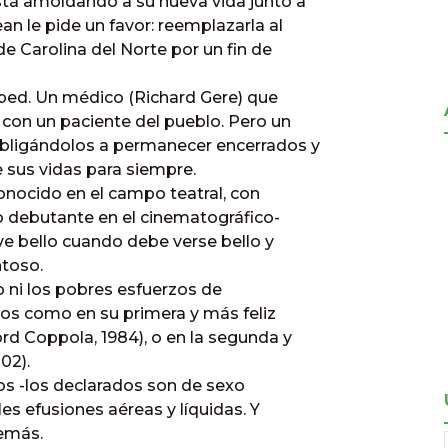
tá amoldando a su nueva vida junto a
an le pide un favor: reemplazarla al
e Carolina del Norte por un fin de
ped. Un médico (Richard Gere) que
 con un paciente del pueblo. Pero un
bligándolos a permanecer encerrados y
 sus vidas para siempre.
onocido en el campo teatral, con
ro debutante en el cinematográfico-
ve bello cuando debe verse bello y
toso.
o ni los pobres esfuerzos de
ntos como en su primera y más feliz
rd Coppola, 1984), o en la segunda y
02).
dos -los declarados son de sexo
s efusiones aéreas y líquidas. Y
emás.