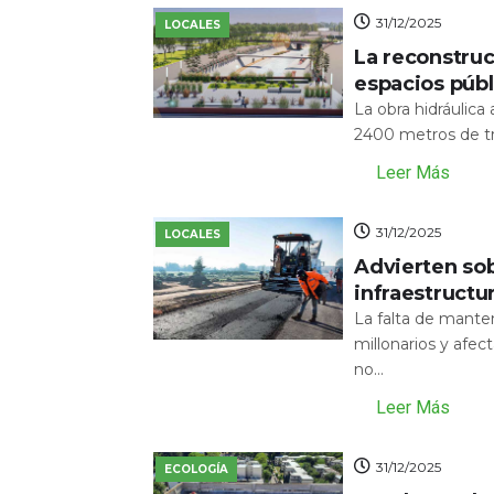
31/12/2025
LOCALES
La reconstru
espacios públ
La obra hidráulic
2400 metros de tr
Leer Más
31/12/2025
LOCALES
Advierten sob
infraestructu
La falta de mante
millonarios y afecta
no...
Leer Más
31/12/2025
ECOLOGÍA