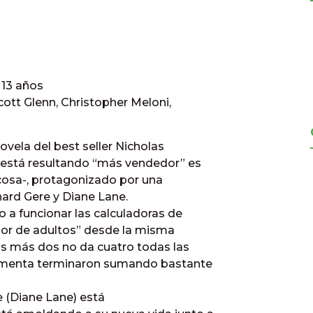
 13 años
cott Glenn, Christopher Meloni,
ela del best seller Nicholas
ue está resultando “más vendedor” es
r cosa-, protagonizado por una
ard Gere y Diane Lane.
a funcionar las calculadoras de
mor de adultos” desde la misma
os más dos no da cuatro todas las
ormenta terminaron sumando bastante
ne (Diane Lane) está