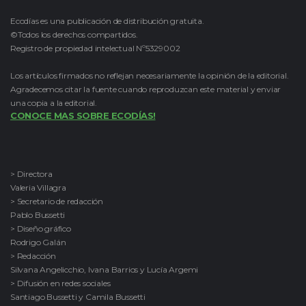
Ecodías es una publicación de distribución gratuita.
©Todos los derechos compartidos.
Registro de propiedad intelectual Nº5329002
Los artículos firmados no reflejan necesariamente la opinión de la editorial.
Agradecemos citar la fuente cuando reproduzcan este material y enviar
una copia a la editorial.
CONOCE MAS SOBRE ECODÍAS!
> Directora
Valeria Villagra
> Secretario de redacción
Pablo Bussetti
> Diseño gráfico
Rodrigo Galán
> Redacción
Silvana Angelicchio, Ivana Barrios y Lucía Argemi
> Difusión en redes sociales
Santiago Bussetti y Camila Bussetti