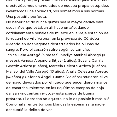
desnudos porque poseen cierta sabiduría genética. Como
si estuviésemos enamorados de nuestra propia estupidez,
inventamos una sociedad, nos sometimos a sus normas.
Una pesadilla perfecta.
No haber nacido nunca quizás sea la mayor dádiva para
esos niños que estaban allí hace un año, dando
cotidianamente señales de muerte en la vieja estación de
ferrocarril de Villa Valeria -en la provincia de Córdoba-
viviendo en dos vagones destartalados bajo lunas de
sangre. Pero el corazón sufre según su tamaño.
Jésica Talía Abregó (3 meses), Marilyn Maribel Abregó (10
meses), Vanesa Alejandra Sitjas (2 años), Susana Camila
Beatriz Arrieta (6 años), Marcela Celeste Arrieta (8 años),
Marisol del Valle Abregó (13 años), Analía Celestina Abregó
(14 años) y Ceferino Ángel Tuama (22 años) murieron el 29
de mayo devorados por el fuego que encendieron manos
de escarcha, mientras en los riquísimos campos de soja
danzan -inocentes invictos- estancieros de buena
próstata. El derecho se aquieta: no le es posible ir más allá.
Cómo hallar entre tumbas blancas la esperanza, si nadie
descubrió la delicia de vos.