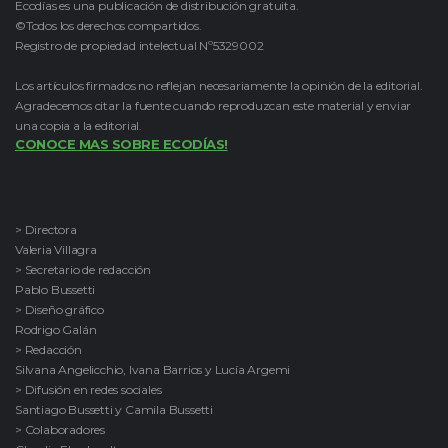
Ecodías es una publicación de distribución gratuita.
©Todos los derechos compartidos.
Registro de propiedad intelectual Nº5329002
Los artículos firmados no reflejan necesariamente la opinión de la editorial.
Agradecemos citar la fuente cuando reproduzcan este material y enviar
una copia a la editorial.
CONOCE MAS SOBRE ECODÍAS!
> Directora
Valeria Villagra
> Secretario de redacción
Pablo Bussetti
> Diseño gráfico
Rodrigo Galán
> Redacción
Silvana Angelicchio, Ivana Barrios y Lucía Argemi
> Difusión en redes sociales
Santiago Bussetti y Camila Bussetti
> Colaboradores